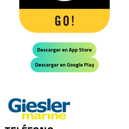
Descargar en App Store
Descargar en Google Play
Giesler Marine